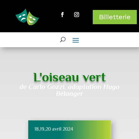
Billetterie
L'oiseau vert
de Carlo Gozzi, adaptation Hugo
Bélanger
18,19,20 avril 2024