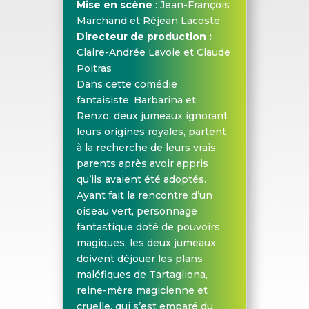
Mise en scène
: Jean-François
Marchand et Réjean Lacoste
Directeur de production :
Claire-Andrée Lavoie et Claude
Poitras
Dans cette comédie
fantaisiste, Barbarina et
Renzo, deux jumeaux ignorant
leurs origines royales, partent
à la recherche de leurs vrais
parents après avoir appris
qu’ils avaient été adoptés.
Ayant fait la rencontre d’un
oiseau vert, personnage
fantastique doté de pouvoirs
magiques, les deux jumeaux
doivent déjouer les plans
maléfiques de Tartagliona,
reine-mère magicienne et
cruelle, qui s’est emparé du