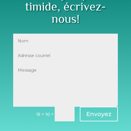
timide, écrivez-
nous!
Envoyez
=
15 + 10