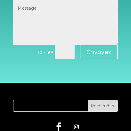
Envoyez
=
10 + 9