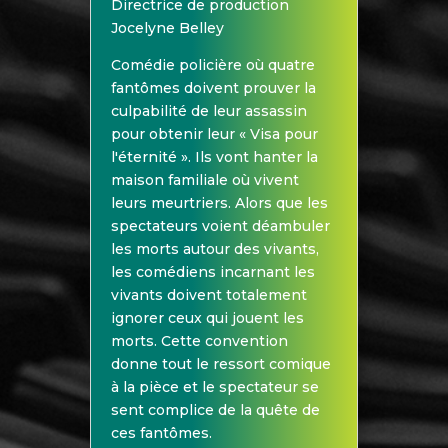
Directrice de production
Jocelyne Belley
Comédie policière où quatre
fantômes doivent prouver la
culpabilité de leur assassin
pour obtenir leur « Visa pour
l'éternité ». Ils vont hanter la
maison familiale où vivent
leurs meurtriers. Alors que les
spectateurs voient déambuler
les morts autour des vivants,
les comédiens incarnant les
vivants doivent totalement
ignorer ceux qui jouent les
morts. Cette convention
donne tout le ressort comique
à la pièce et le spectateur se
sent complice de la quête de
ces fantômes.