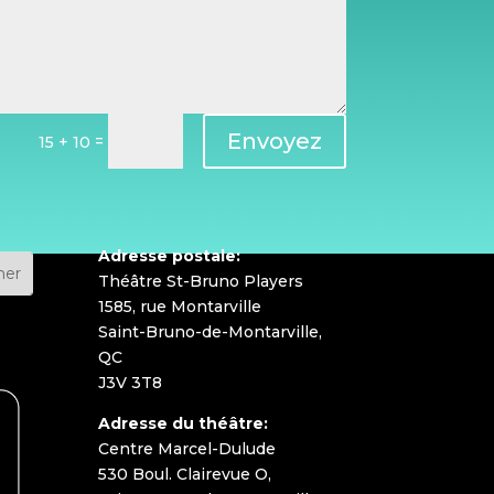
Envoyez
=
15 + 10
Adresse postale:
Théâtre St-Bruno Players
1585, rue Montarville
Saint-Bruno-de-Montarville,
QC
J3V 3T8
Adresse du théâtre:
Centre Marcel-Dulude
530 Boul. Clairevue O,