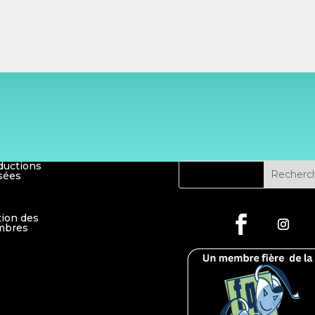
ductions
sées
tion des
bres