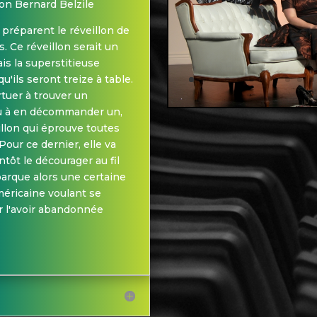
on Bernard Belzile
préparent le réveillon de
s. Ce réveillon serait un
s la superstitieuse
u'ils seront treize à table.
rtuer à trouver un
ou à en décommander un,
llon qui éprouve toutes
 Pour ce dernier, elle va
ntôt le décourager au fil
rque alors une certaine
éricaine voulant se
r l'avoir abandonnée