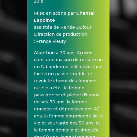
2016
Mise en scène par
Chantal
Lapointe
assistée de Renée Dufour
Direction de production
: France Fleury
Albertine a 70 ans. Arrivée
dans une maison de retraite où
on l'abandonne, elle devra faire
face à un passé trouble, et
revoir le chœur des femmes
qu'elle a été : la femme
passionnée et pleine d'espoir
de ses 30 ans, la femme
enragée et dépressive des 40
ans, la femme gourmande de la
vie et souriante des 50 ans, et
la femme démolie et droguée
des 60 ans. Avec Madeleine,