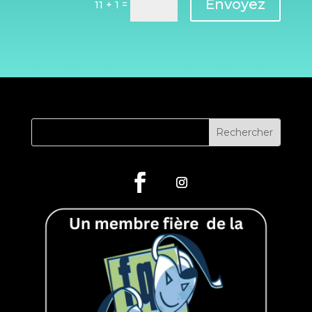
Envoyez
=
11 + 1