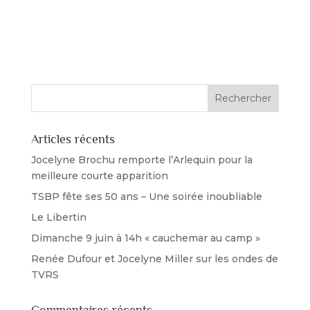
Jocelyne Belley & Fernand Lavoie parlent d’Un
petit secret bien gardé aux ondes de TVRS.
Cliquez ici pour visionner le video
Articles récents
Jocelyne Brochu remporte l’Arlequin pour la
meilleure courte apparition
TSBP fête ses 50 ans – Une soirée inoubliable
Le Libertin
Dimanche 9 juin à 14h « cauchemar au camp »
Renée Dufour et Jocelyne Miller sur les ondes de
TVRS