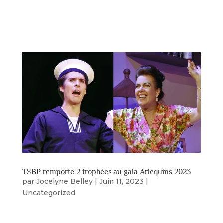
Alicia Bélanger-Bolduc de l’émission RS360 sur
les ondes de TVRS. Bravo Mesdames Cliquez ici
pour visionner le...
TSBP remporte 2 trophées au gala Arlequins 2023
par
Jocelyne Belley
|
Juin 11, 2023
|
Uncategorized
Le TSBP a remporté deux trophées au gala des