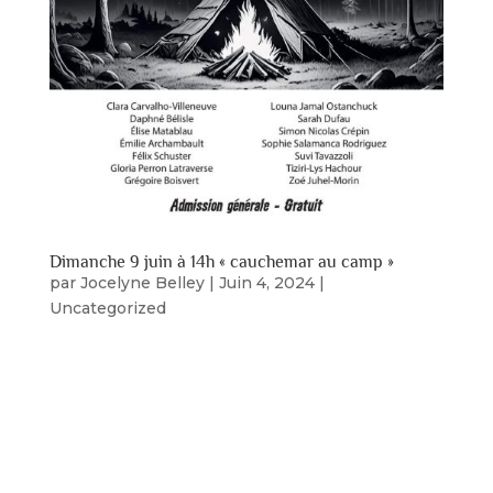
Dimanche 9 juin à 14h « cauchemar au camp »
par
Jocelyne Belley
|
Juin 4, 2024
|
Uncategorized
Dimanche 9 juin à 14h00 au centre Marcel
Dulude. Treize jeunes, âgés de 9 à 13 ans,
présenteront la pièce de théâtre « Cauchemar au
camp », Une création de Luc Boulanger…… Allez
venez nous voir……c’est gratuit. Cette troupe de
théâtre,...