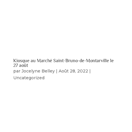
La collecte des denrées de la Guignolée de la
paroisse de Saint-Bruno s’est déroulée le 27
novembre dernier. Parmis les bénévoles Claire-
Andrée Lavoie et Claude Poitras du TSBP. Vous
avez manqué cette occasion? Vous pouvez
encore faire un don en ligne ou par la...
Kiosque au Marché Saint-Bruno-de-Montarville le
27 août
par
Jocelyne Belley
|
Août 28, 2022
|
Uncategorized
Patricia Darlington, Francine Cormier et Renée
Dufour étaient présentent au kiosque du Marché
St-Bruno avec des affiches, des photos et des
maquettes des productions passées. Elles ont
eu beaucoup de plaisirs à accueillir et à discuter
avec les gens. GROS MERCI à...