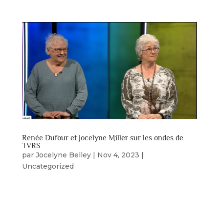
Renée Dufour et Jocelyne Miller sur les ondes de
TVRS
par
Jocelyne Belley
|
Nov 4, 2023
|
Uncategorized
Vendredi le 1 novembre 2023, Madame Renée
Dufour & Madame Jocelyne Miller discutent de la
pièce « Souvenirs-Souvenirs » avec l’animatrice