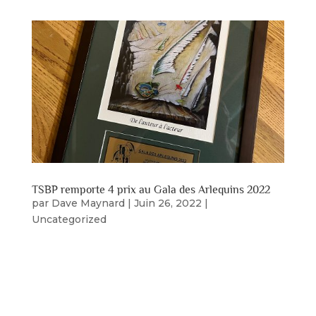
TSBP remporte 4 prix au Gala des Arlequins 2022
par
Dave Maynard
|
Juin 26, 2022
|
Uncategorized
Avec 13 nominations dans 9 catégories, le TSBP
a remporté 4 prix aux Gala des Arlequins cette
année. La cérémonie a eu lieu à Victoriaville,
Québec dans le cadre du Festival des Amateurs
de Théâtre. Nos heureux gagnants sont: Mention