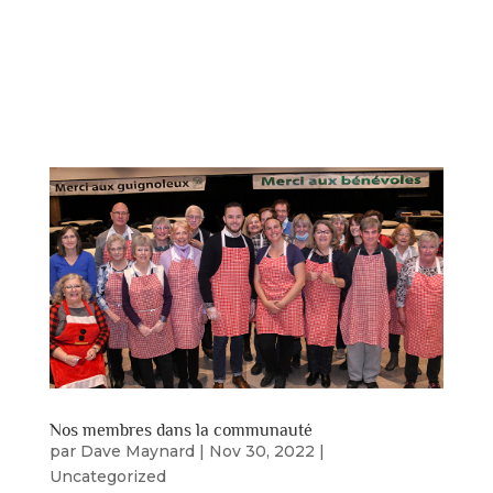
Arlequins samedi soir le 10 juin. Voici les deux
gagnants Simon-Olivier Fournier a remporté
dans la catégorie Jeune-relève Chantal Lapointe
a remporté dans la catégorie meilleur
comédienne. BRAVO ET FÉLICITATION À VOUS...
Nos membres dans la communauté
par
Dave Maynard
|
Nov 30, 2022
|
Uncategorized