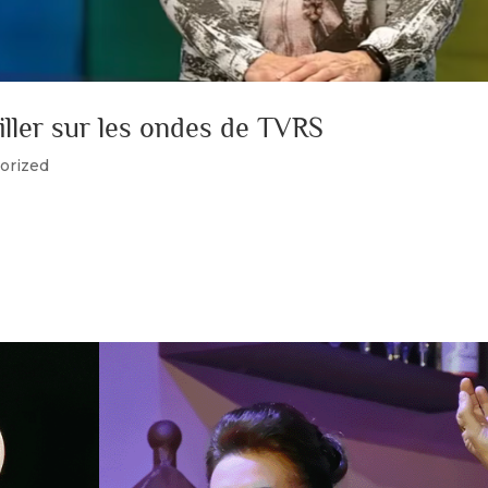
ller sur les ondes de TVRS
orized
e Dufour & Madame Jocelyne Miller discutent de la pièce
Alicia Bélanger-Bolduc de l’émission RS360 sur les ondes de T
e...