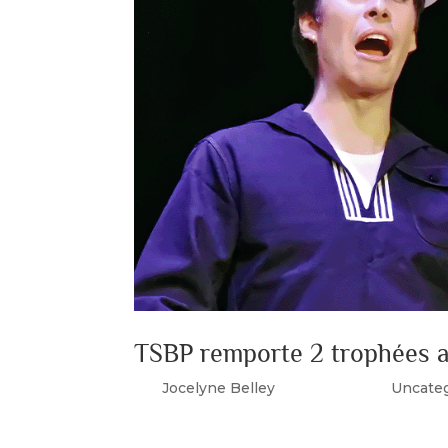
TSBP remporte 2 trophées a
par
Jocelyne Belley
|
Juin 11, 2023
|
Uncate
Le TSBP a remporté deux trophées au gala d