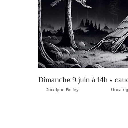
Dimanche 9 juin à 14h « ca
par
Jocelyne Belley
|
Juin 4, 2024
|
Uncateg
Dimanche 9 juin à 14h00 au centre Marcel D
de théâtre « Cauchemar au camp », Une cré
Cette troupe de théâtre,...