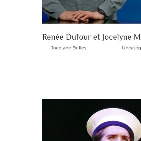
Renée Dufour et Jocelyne Mi
par
Jocelyne Belley
|
Nov 4, 2023
|
Uncateg
Vendredi le 1 novembre 2023, Madame René
« Souvenirs-Souvenirs » avec l’animatrice 
Bravo Mesdames Cliquez ici pour visionner l