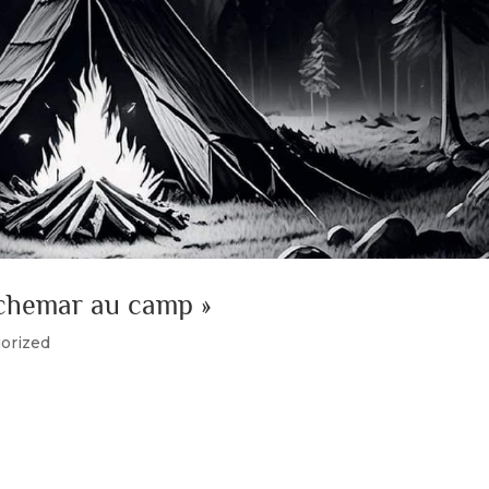
uchemar au camp »
orized
ulude. Treize jeunes, âgés de 9 à 13 ans, présenteront la piè
ation de Luc Boulanger…… Allez venez nous voir……c’est gratu