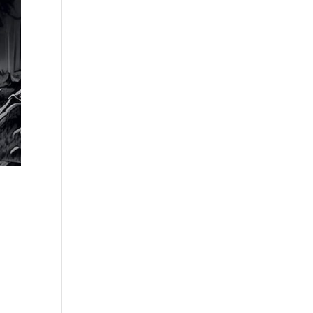
ce
it.