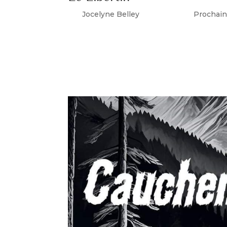
par
Jocelyne Belley
|
Jan 8, 2025
|
Prochain
Dans un pavillon de chasse, Diderot pose 
Son secrétaire interrompt leur jeu amoureux 
l’Encyclopédie, Rousseau...