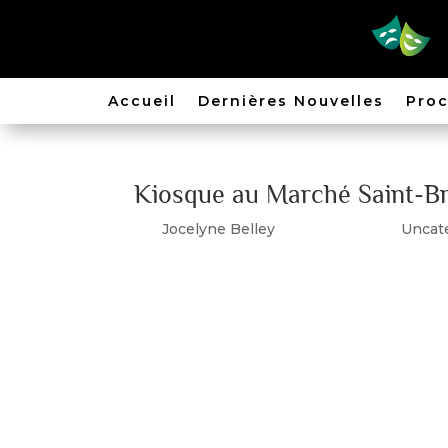
Accueil
Dernières Nouvelles
Proc
Kiosque au Marché Saint-Br
par
Jocelyne Belley
|
Août 28, 2022
|
Uncat
Patricia Darlington, Francine Cormier et 
avec des affiches, des photos et des maque
à accueillir et à discuter avec les gens. GRO