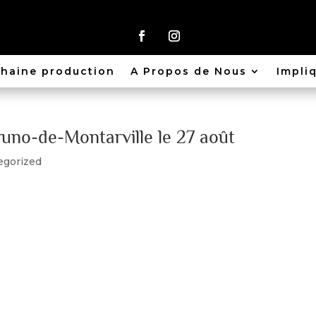
haine production
A Propos de Nous
Impli
uno-de-Montarville le 27 août
egorized
Renée Dufour étaient présentent au kiosque du Marché St-Bru
ttes des productions passées. Elles ont eu beaucoup de plais
S MERCI à...