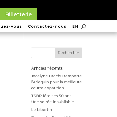
Billetterie
quez-vous
Contactez-nous
EN
Articles récents
no
Jocelyne Brochu remporte
irs
l’Arlequin pour la meilleure
courte apparition
TSBP fête ses 50 ans –
Une soirée inoubliable
Le Libertin