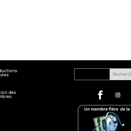
ductions
sées
tion des
bres