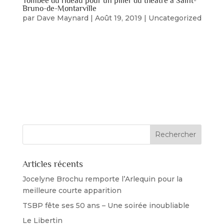
Tombée du rideau pour un pilier du théâtre à Saint-
Bruno-de-Montarville
par
Dave Maynard
|
Août 19, 2019
|
Uncategorized
Peter Crooks, résident de longue date de Saint-
Bruno-deMontarville, s’est éteint paisiblement à
l’hôpital CharlesLemoyne, Longueuil, Québec le
19 août 2019 à l’âge de 83 ans après une courte
maladie. Peter est né à Kingston, Jamaïque en
1935. Il laisse dans le deuil...
Articles récents
Jocelyne Brochu remporte l’Arlequin pour la
meilleure courte apparition
TSBP fête ses 50 ans – Une soirée inoubliable
Le Libertin