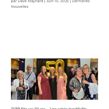
par
Dave Maynard
|
Juin 10, 2025
|
Dernières
Nouvelles
Jacques Turcotte acceptant le prix au nom de
Jocelyne Brochu, accompagné de Yoland Roy et
Rénald Pelletier de la FQTA (Photo: Hélène
Soulières) La FQTA a remis l’Arlequin de la
meilleure interprétation Courte apparition
à Jocelyne Brochu pour son rôle...
TSBP fête ses 50 ans – Une soirée inoubliable