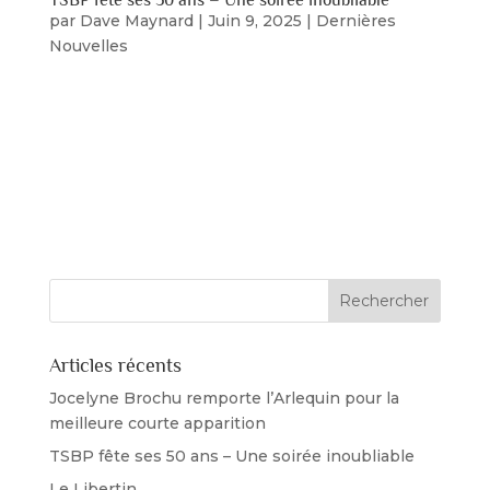
par
Dave Maynard
|
Juin 9, 2025
|
Dernières
Nouvelles
Le 7 juin, les membres du Théâtre St-Bruno ont
célébré leur 50e anniversaire en grande pompe
avec un somptueux gala au Centre Marcel-
Dulude de St-Bruno. Cette soirée a été l’occasion
pour les membres actuels et passés de se
retrouver et de partager des anecdotes...
Articles récents
Jocelyne Brochu remporte l’Arlequin pour la
meilleure courte apparition
TSBP fête ses 50 ans – Une soirée inoubliable
Le Libertin