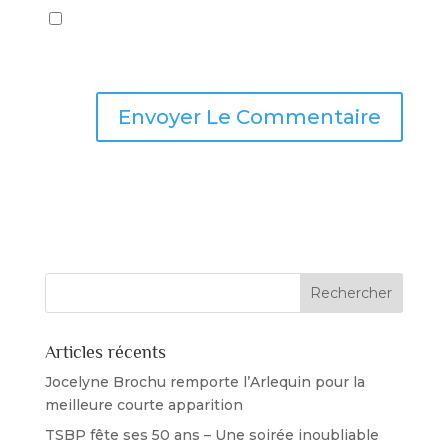
Enregistrer mon nom, mon e-mail et mon site
dans le navigateur pour mon prochain
commentaire.
Articles récents
Jocelyne Brochu remporte l’Arlequin pour la
meilleure courte apparition
TSBP fête ses 50 ans – Une soirée inoubliable