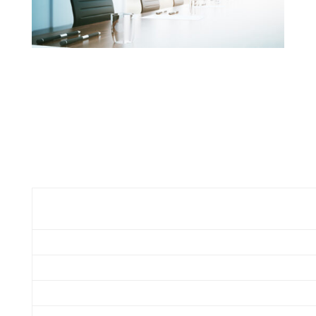
This content has been archived. It may no longer
be relevant
À la suite de l'assemblée générale annuelle
tenue le 1er octobre dernier, un nouveau conseil
d'administration pour le Théâtre St-Bruno
Players a été choisi par acclamation. Le nouveau
tableau ressemble à ceci :
Patricia
Présidente
Darlington
Dave Maynard
Vice-président
Jocelyne Miller
Secretaire
John Cochrane
Trésorier